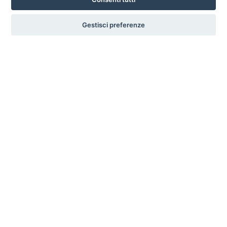
Poliammine cicloalifatiche e alifatiche
Gestisci preferenze
Poliammine cicloalifatiche
formulate
Addotti poliamminici cicloalifatici
formulati
Poliammine alifatiche formulate
Polietereammine formulate