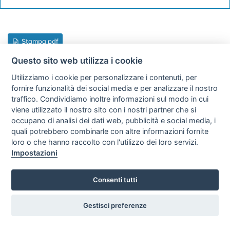
Stampa pdf
Questo sito web utilizza i cookie
Le informazioni qui riportate hanno scopo puramente
Utilizziamo i cookie per personalizzare i contenuti, per
indicativo. Ti invitiamo a contattare un referente
fornire funzionalità dei social media e per analizzare il nostro
traffico. Condividiamo inoltre informazioni sul modo in cui
ddchem tramite il form contatti presente sul sito per
viene utilizzato il nostro sito con i nostri partner che si
avere indicazioni più dettagliate sulla base delle tue
occupano di analisi dei dati web, pubblicità e social media, i
esigenze specifiche.
quali potrebbero combinarle con altre informazioni fornite
loro o che hanno raccolto con l'utilizzo dei loro servizi.
Impostazioni
Consenti tutti
dd
chem s.r.l.
Gestisci preferenze
Stablimento, amministrazione e sede legale: